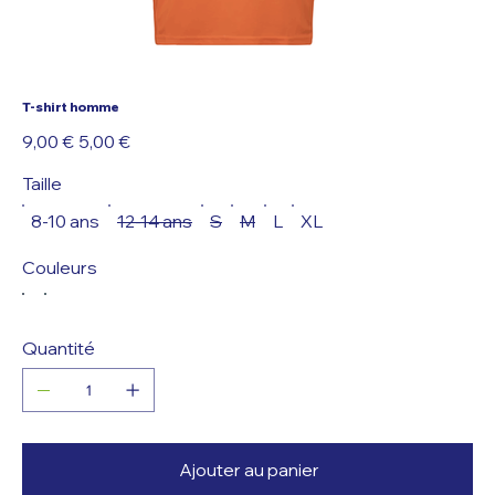
T-shirt homme
Prix
Prix
9,00 €
5,00 €
d’origine
promotionnel
Taille
8-10 ans
12-14 ans
S
M
L
XL
Couleurs
Quantité
Ajouter au panier