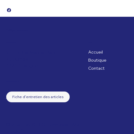
Collège Lestonnac
Emplacement
Menu
2 TER Rue Marcel Paul,
Accueil
ZI, Dumes
Boutique
3321O Langon
Contact
Mentions et CGV
Mentions légales
Conditions générales de ventes
Fiche d'entretien des articles
© 2026 par STILC. Créé avec
Wix
Studio™